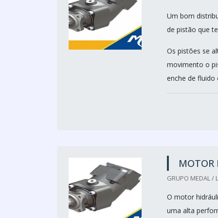
Um bom distribu
de pistão que t
Os pistões se a
movimento o pis
enche de fluido 
MOTOR 
GRUPO MEDAL / L
O motor hidráuli
uma alta perfor