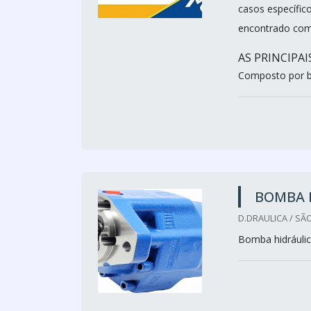
casos específic
encontrado com
AS PRINCIPA
Composto por bi
BOMBA 
D.DRAULICA / SÃ
Bomba hidráuli