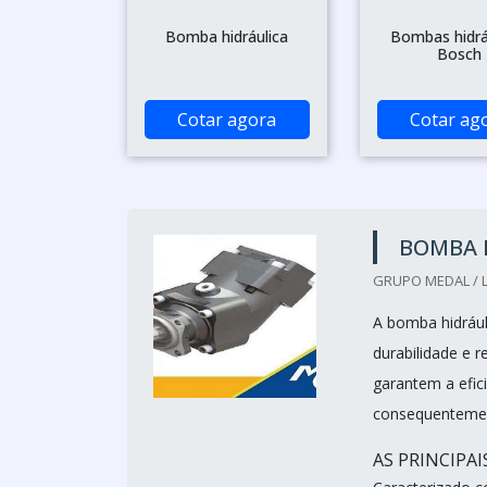
Bomba hidráulica
Bombas hidrá
Bosch
Cotar agora
Cotar ag
BOMBA H
GRUPO MEDAL / L
A bomba hidrául
durabilidade e 
garantem a efic
consequentemen
AS PRINCIPA