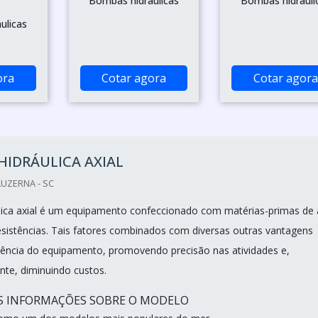
Bombas hidráulicas
Bombas hidráuli
ulicas
ora
Cotar agora
Cotar agora
IDRÁULICA AXIAL
UZERNA - SC
ica axial é um equipamento confeccionado com matérias-primas de 
resistências. Tais fatores combinados com diversas outras vantagens
iência do equipamento, promovendo precisão nas atividades e,
te, diminuindo custos.
IS INFORMAÇÕES SOBRE O MODELO